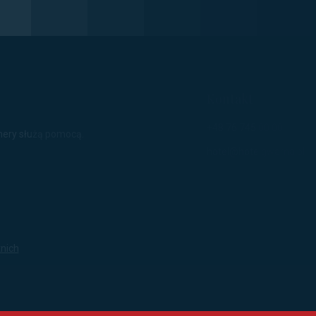
Kontakt
+48 76 745 00 00
hery służą pomocą.
hotel@hotelgwarna.pl
nich