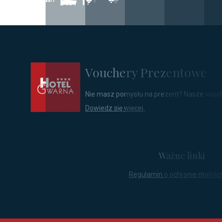
Vouchery Prezentowe
Nie masz pomysłu na prezent? Nasze vouc
Dowiedz się więcej.
Ważne linki
Regulamin o ochronie małolet